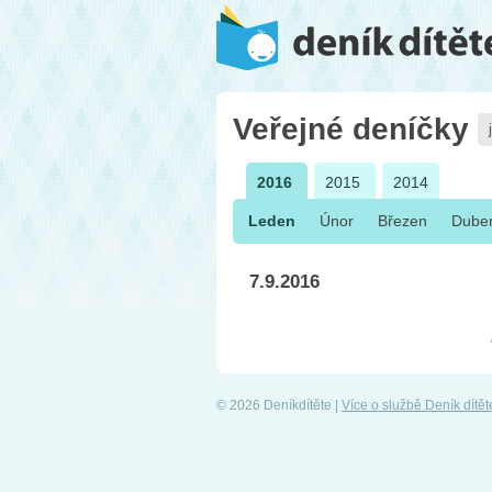
Veřejné deníčky
2016
2015
2014
Leden
Únor
Březen
Dube
7.9.2016
© 2026 Deníkdítěte |
Více o službě Deník dítět