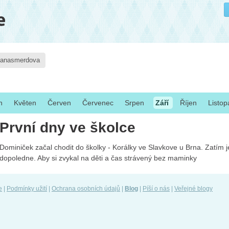
janasmerdova
n
Květen
Červen
Červenec
Srpen
Září
Říjen
Listo
První dny ve školce
Dominiček začal chodit do školky - Korálky ve Slavkove u Brna. Zatím je
dopoledne. Aby si zvykal na děti a čas strávený bez maminky
e
|
Podmínky užití
|
Ochrana osobních údajů
|
Blog
|
Píší o nás
|
Veřejné blogy