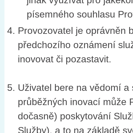
jinak využívat pro jakéko
písemného souhlasu Pro
Provozovatel je oprávněn be
předchozího oznámení slu
inovovat či pozastavit.
Uživatel bere na vědomí a s
průběžných inovací může Pr
dočasně) poskytování Služb
Služby), a to na základě s