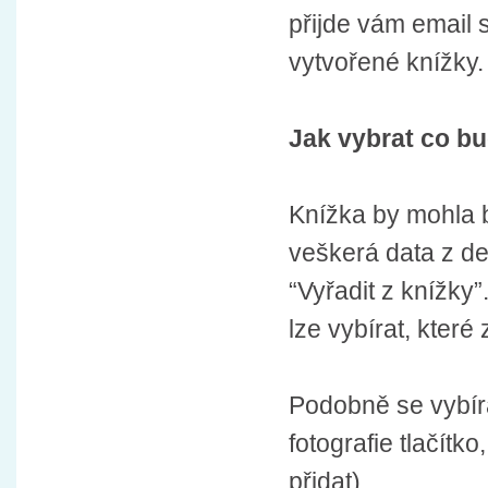
přijde vám email
vytvořené knížky.
Jak vybrat co bu
Knížka by mohla b
veškerá data z de
“Vyřadit z knížky”
lze vybírat, které
Podobně se vybíra
fotografie tlačítk
přidat).