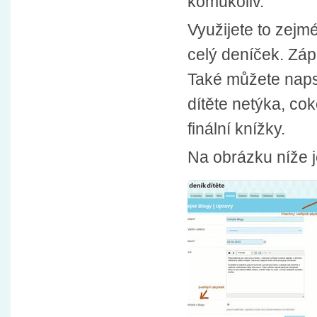
komukoliv.
Využijete to zejm
celý deníček. Záp
Také můžete napsa
dítěte netýka, cok
finální knížky.
Na obrázku níže j