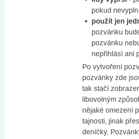
pokud nevypln
použít jen je
pozvánku bude 
pozvánku nebud
nepřihlásí ani
Po vytvoření poz
pozvánky zde jso
tak stačí zobraze
libovolným způso
nějaké omezení pla
tajnosti, jinak př
deníčky. Pozvánk