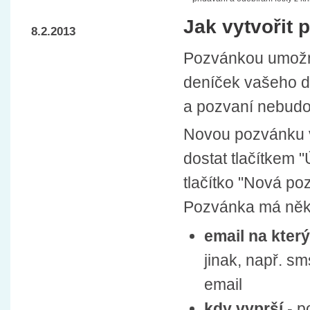
Jak vytvořit
8.2.2013
Pozvánkou umožní
deníček vašeho d
a pozvaní nebudo
Novou pozvánku v
dostat tlačítkem 
tlačítko "Nová po
Pozvánka má něko
email na kter
jinak, např. s
email
kdy vyprší
- p