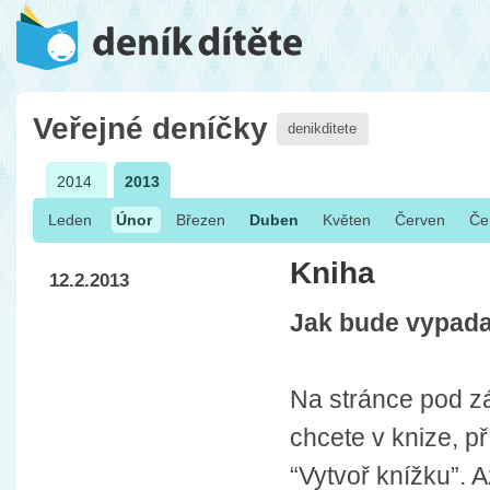
Veřejné deníčky
denikditete
2014
2013
Leden
Únor
Březen
Duben
Květen
Červen
Če
Kniha
12.2.2013
Jak bude vypada
Na stránce pod zá
chcete v knize, p
“Vytvoř knížku”. 