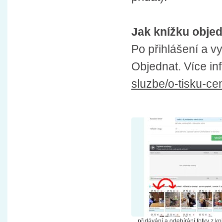
Jak knížku obje
Po přihlášení a vy
Objednat. Více in
sluzbe/o-tisku-ce
přidávání a odebírání fotky z kn