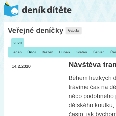
Veřejné deníčky
Gabula
2020
Leden
Únor
Březen
Duben
Květen
Červen
Če
Návštěva tra
14.2.2020
Během hezkých d
trávíme čas na dě
něco podobného 
dětského koutku, 
často, jak bychom 