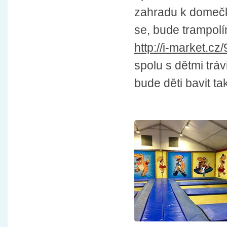
zahradu k domečk
se, bude trampol
http://i-market.cz
spolu s dětmi trá
bude děti bavit t