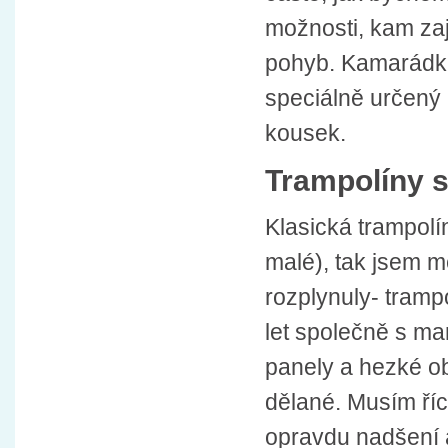
možnosti, kam zají
pohyb. Kamarádka 
speciálně určený 
kousek.
Trampolíny s
Klasická trampolín
malé), tak jsem m
rozplynuly- trampo
let společně s m
panely a hezké ob
dělané. Musím říct
opravdu nadšení 