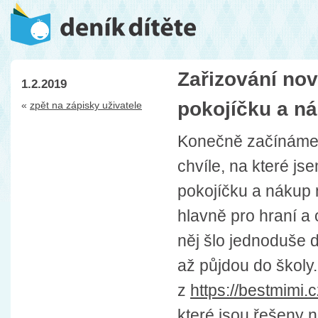
Zařizování no
1.2.2019
pokojíčku a n
«
zpět na zápisky uživatele
Konečně začínáme 
chvíle, na které js
pokojíčku a nákup n
hlavně pro hraní a 
něj šlo jednoduše d
až půjdou do školy
z
https://bestmimi.
které jsou řešeny 