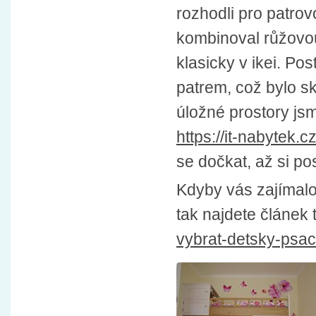
rozhodli pro patro
kombinoval růžovou
klasicky v ikei. Po
patrem, což bylo sk
úložné prostory js
https://it-nabytek
se dočkat, až si po
Kdyby vás zajímalo,
tak najdete článek
vybrat-detsky-psac